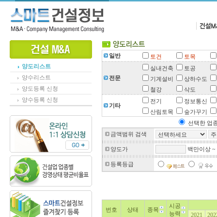
일반
토건
토목
양도리스트
실내건축
토공
양수리스트
전문
기계설비
상하수도
양도등록 신청
철강
삭도
양수등록 신청
전기
정보통신
기타
산림토목
숲가꾸기
선택한 업종
금액범위 검색
양도가
백만이상 ~
등록등급
시공
번호
상태
종목
능력
2021
202