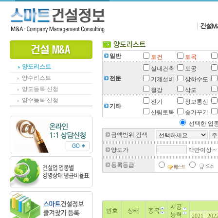
일반
토건
토목
양도리스트
실내건축
토공
양수리스트
전문
기계설비
상하수도
양도등록 신청
철강
삭도
양수등록 신청
전기
정보통신
기타
산림토목
숲가꾸기
선택한 업종
금액범위 검색
양도가
백만이상 ~
등록등급
시공
번호
상태
종목
능력
2021
202