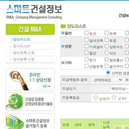
일반
토건
토목
양도리스트
실내건축
토공
양수리스트
전문
기계설비
상하수도
양도등록 신청
철강
삭도
양수등록 신청
전기
정보통신
기타
산림토목
숲가꾸기
선택한 업종
금액범위 검색
양도가
백만이상 ~
등록등급
시공
번호
상태
종목
능력
2021
20