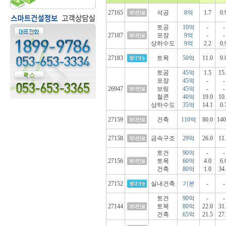
27165
석공
8억
1.7
0.
토공
10억
-
-
27187
포장
9억
-
-
상하수도
9억
2.2
0.
27183
토목
50억
11.0
9.
토공
45억
1.5
15
포장
45억
-
-
26947
보링
45억
-
-
철콘
40억
19.0
10
상하수도
35억
14.1
0.
27159
건축
110억
80.0
140
27158
금속구조
29억
26.0
11
토건
90억
-
-
27156
토목
60억
4.0
6.
건축
80억
1.0
34
27152
실내건축
기본
-
-
토건
90억
-
-
27144
토목
80억
22.0
31
건축
65억
21.5
27