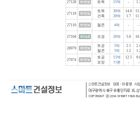
27128
토목
15억
-
1.
토목
30억
14.0
15
27119
건축
20억
1.7
11
27110
철콘
4억
-
-
27104
조경
20억
5.0
10
토공
5억
2.1
2.
26979
철콘
5억
1.2
1.
토공
15억
12.5
9.
27074
포장
기본
-
-