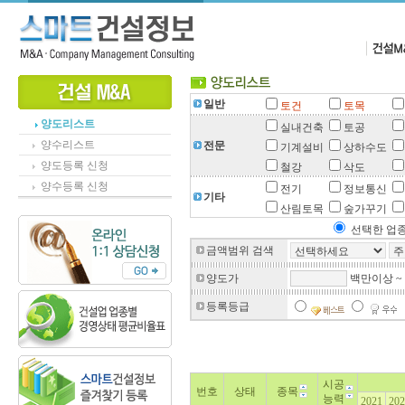
일반
토건
토목
양도리스트
실내건축
토공
양수리스트
전문
기계설비
상하수도
양도등록 신청
철강
삭도
양수등록 신청
전기
정보통신
기타
산림토목
숲가꾸기
선택한 업종
금액범위 검색
양도가
백만이상 ~
등록등급
시공
번호
상태
종목
능력
2021
202