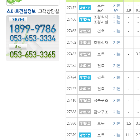
토공
기본
-
-
27472
포장
6억
3.9
0.
조경식재
기본
-
-
27466
조경시설
기본
-
-
27463
건축
기본
-
-
27462
조경식재
기본
-
-
27433
토목
기본
-
3.
27435
건축
기본
-
-
27424
건축
기본
-
-
27422
건축
기본
-
-
27418
금속구조
기본
-
-
27388
금속구조
기본
-
-
27380
토목
기본
1.5
3.
27379
토목
기본
11.1
2.